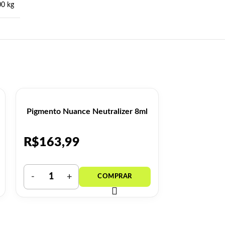
00 kg
Pigmento Nuance Neutralizer 8ml
Pigmento 
R$
163,99
R$
163,